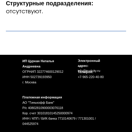
Структурные подразделения:
отсутствуют.
Электронный
ИП Цуркан Наталья
адрес:
Андреевна
info@trudcity.ru
ОГРНИП 322774600129012
Телефон:
ИНН 502739193950
+7-965-220-40-80
г. Москва
Платежная информация
АО "Тинькофф Банк"
Р/с 40802810900003076118
Кор. счет 30101810145250000974
ИНН / КПП / БИК банка 7710140679 / 771301001 /
044525974